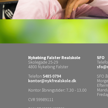
Nykøbing Falster Realskole
SFO
Skolegade 25-29
Telef
4800 Nykøbing Falster
sfo@n
Telefon
5485 0794
SFO å
kontor@nykfrealskole.dk
Morgen
Efter
Mandag
Kontor åbningstider: 7.30 - 13.00
Fredag
CVR 59989111