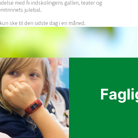
delse med fx indskolingens galleri, teater og
mtrinnets julebal.
un ske til den sidste dag i en måned.
Fagl