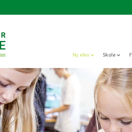
Ny elev
Skole
F