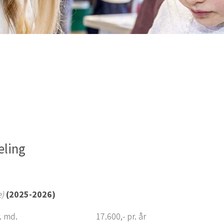
deling
e)
(2025-2026)
r. md.
17.600,- pr. år