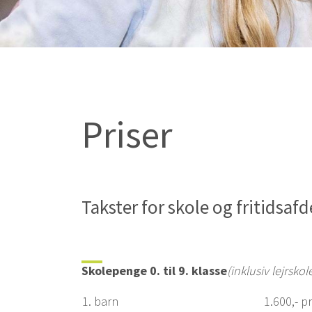
Priser
Takster for skole og fritidsaf
Skolepenge 0. til 9. klasse
(inklusiv lejrskol
1. barn
1.600,- p