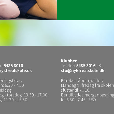
Klubben
on
5485 8016
Telefon
5485 8016
- 3
ykfrealskole.dk
sfo@nykfrealskole.dk
bningstider:
Klubben åbningstider:
: 6.30 - 7.50
Mandag til fredag fra skolen
middag:
slutter til kl. 16.
 - torsdag: 13.30 - 17.00
Der tilbydes morgenpasnin
: 11.30 - 16.30
kl. 6.30 - 7.45 i SFO