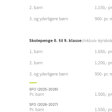
2. barn
1.150,- p
3. og yderligere børn
900- pr. 
Skolepenge 0. til 9. klasse
(inklusiv lejrskol
1. barn
1.650,- p
2. barn
1.200,- p
3. og yderligere børn
950- pr. 
SFO (2025-2026)
Pr. barn
1.500,- p
SFO (2026-2027)
Pr. barn
1.550,- p