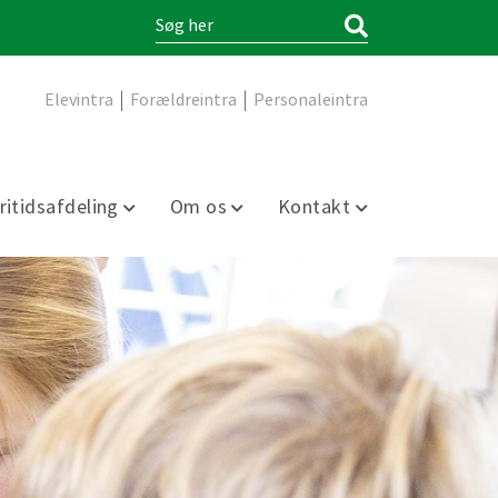
|
|
Elevintra
Forældreintra
Personaleintra
ritidsafdeling
Om os
Kontakt