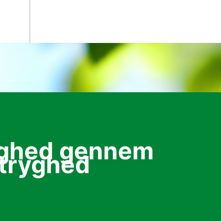
ighed gennem
tryghed