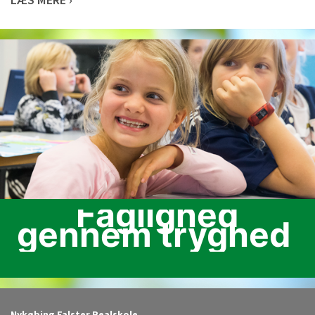
LÆS MERE ›
Faglighed
gennem tryghed
Nykøbing Falster Realskole