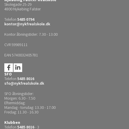
Skolegade 25-29
4800 Nykøbing Falster
Telefon
5485 0794
kontor@nykfrealskole.dk
Kontor åbningstider: 7.30 - 13.00
CVR 59989111
EAN 5740032405781
SFO
Telefon
5485 8016
sfo@nykfrealskole.dk
SFO åbningstider:
Morgen: 6.30 - 7.50
Eftermiddag:
Mandag - torsdag: 13.30 - 17.00
Fredag: 11.30 - 16.30
Klubben
Telefon
5485 8016
- 3